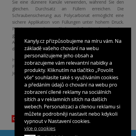
Sie eine dünnere Kanüle verwenden, während Sie den
gleichen. Durchsatz an Füllern erreichen. Die
Schraubensicherung aus Polycarbonat ermöglicht eine
sichere Applikation von Füllungen unter hohem Druck.
Präzise Anwendung - Skala und Punktsucher für eine
genauere Anwendung. Zertifiziert für eine sichere
Kanyly.cz přizpůsobujeme na míru vám. Na
Anwendung.
CE 0476
und
ISO 13485:2003
Zertifikat für
základě vašeho chování na webu
die Verwendung von Medizinprodukten.
personalizujeme jeho obsah a
Hersteller: FEEL TECH CO.,Ltd., 3,4 Floor, Standard
zobrazujeme vám relevantní nabídky a
Factory 2-dong, 15,Jayumuyeok2-gil, Gunsan-si,
produkty. Kliknutím na tlačítko „Povolit
Jeollabuk-do, Korea
vše“ souhlasíte také s využíváním cookies
a předáním údajů o chování na webu pro
zobrazení cílené reklamy na sociálních
sítích a v reklamních sítích na dalších
webech. Personalizaci a cílenou reklamu si
můžete podrobněji nastavit nebo kdykoli
vypnout v Nastavení cookies.
více o cookies