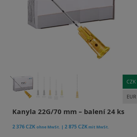
CZK
EUR
Kanyla 22G/70 mm – balení 24 ks
2 376
CZK
2 875
CZK
ohne MwSt. |
mit MwSt.