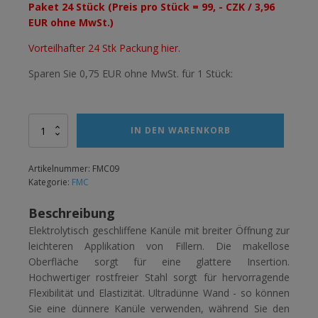
Paket 24 Stück (Preis pro Stück = 99, - CZK / 3,96
EUR ohne MwSt.)
Vorteilhafter 24 Stk Packung hier.
Sparen Sie 0,75 EUR ohne MwSt. für 1 Stück:
Alternative:
Kanyla
IN DEN WARENKORB
25G/40
mm
Menge
Artikelnummer:
FMC09
Kategorie:
FMC
Beschreibung
Elektrolytisch geschliffene Kanüle mit breiter Öffnung zur
leichteren Applikation von Fillern. Die makellose
Oberfläche sorgt für eine glattere Insertion.
Hochwertiger rostfreier Stahl sorgt für hervorragende
Flexibilität und Elastizität. Ultradünne Wand - so können
Sie eine dünnere Kanüle verwenden, während Sie den