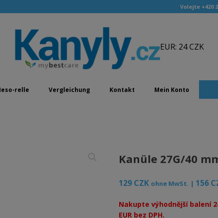
Volejte +420 2
EUR: 24 CZK
eso-relle
Vergleichung
Kontakt
Mein Konto
Kanüle 27G/40 m
129
CZK
156
C
ohne MwSt. |
Nakupte výhodnější balení 2
EUR bez DPH.