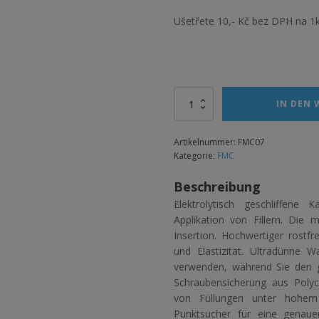
Ušetřete 10,- Kč bez DPH na 1
Alternative:
Kanyla
IN DEN
27G/40
mm
Menge
Artikelnummer:
FMC07
Kategorie:
FMC
Beschreibung
Elektrolytisch geschliffene 
Applikation von Fillern. Die 
Insertion. Hochwertiger rostfre
und Elastizität. Ultradünne
verwenden, während Sie den gl
Schraubensicherung aus Polyc
von Füllungen unter hohem
Punktsucher für eine genauer