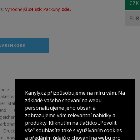
CZK
ks:
Výhodnější
24 Stk
Packung
zde.
EUR
 WARENKORB
Kanüle mit breiter Öffnung zur leichteren
Kanyly.cz přizpůsobujeme na míru vám. Na
makellose Oberfläche sorgt für eine glattere
základě vašeho chování na webu
ier Stahl sorgt für hervorragende Flexibilität
personalizujeme jeho obsah a
 Wand - so können Sie eine dünnere Kanüle
zobrazujeme vám relevantní nabídky a
eichen. Durchsatz an Füllern erreichen. Die
produkty. Kliknutím na tlačítko „Povolit
arbonat ermöglicht eine sichere Applikation
vše“ souhlasíte také s využíváním cookies
 Druck. Präzise Anwendung - Skala und
a předáním údajů o chování na webu pro
e Anwendung. Zertifiziert für eine sichere