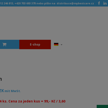
12 246 813, +420 703 693 378 nebo pište na
distribuce@mybestcare.cz
E-shop
m
ZK
mit MwSt.
4 ks.
Cena za jeden kus = 99,- Kč / 3,60