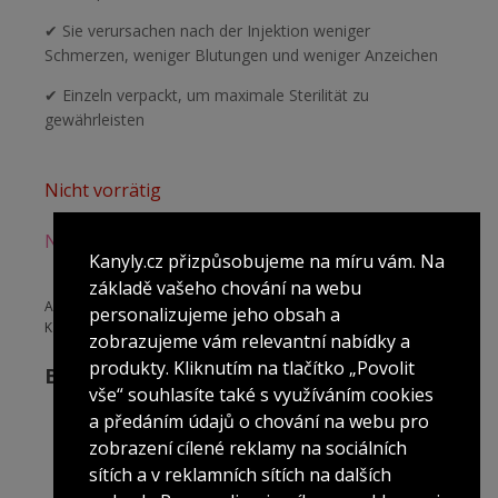
✔ Sie verursachen nach der Injektion weniger
Schmerzen, weniger Blutungen und weniger Anzeichen
✔ Einzeln verpackt, um maximale Sterilität zu
gewährleisten
Nicht vorrätig
Nicht vorrätig
Kanyly.cz přizpůsobujeme na míru vám. Na
základě vašeho chování na webu
Artikelnummer:
FMS03-1-3
personalizujeme jeho obsah a
Kategorien:
FMS
,
Všechny produkty
zobrazujeme vám relevantní nabídky a
produkty. Kliknutím na tlačítko „Povolit
Beschreibung
vše“ souhlasíte také s využíváním cookies
a předáním údajů o chování na webu pro
zobrazení cílené reklamy na sociálních
sítích a v reklamních sítích na dalších