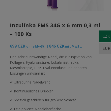
Inzulínka FMS 34G x 6 mm 0,3 ml
– 100 Ks
CZK
699
CZK
846
CZK
ohne MwSt. |
mit MwSt.
EUR
Eine sehr dünnwandige Nadel, die zur Injektion von
Kollagen, Hyaluronsäure, Lokalanästhetika,
Mesotherapie, PRP, Hyaluronidase und anderen
Lösungen wirksam ist.
✔ Ultradünne Nadelwand
✔ Kontinuierliches Drücken
✔ Speziell geschliffen für größere Schärfe
✔ Fein polierte Nadeloberfläche