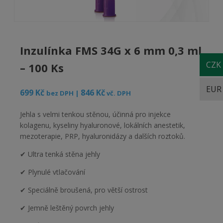
Inzulínka FMS 34G x 6 mm 0,3 ml
CZK
– 100 Ks
EUR
699
Kč
846
Kč
bez DPH |
vč. DPH
Jehla s velmi tenkou stěnou, účinná pro injekce
kolagenu, kyseliny hyaluronové, lokálních anestetik,
mezoterapie, PRP, hyaluronidázy a dalších roztoků.
✔ Ultra tenká stěna jehly
✔ Plynulé vtlačování
✔ Speciálně broušená, pro větší ostrost
✔ Jemně leštěný povrch jehly