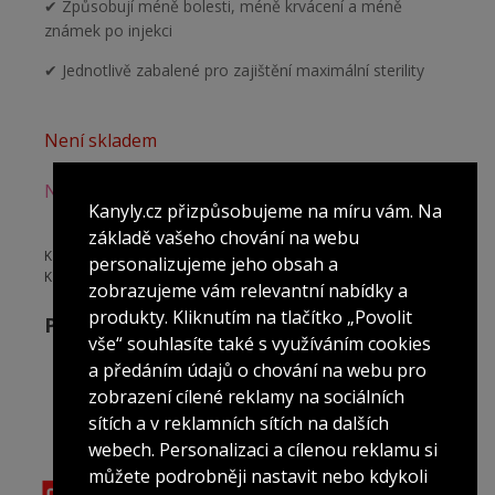
✔ Způsobují méně bolesti, méně krvácení a méně
známek po injekci
✔ Jednotlivě zabalené pro zajištění maximální sterility
Není skladem
Není skladem
Kanyly.cz přizpůsobujeme na míru vám. Na
základě vašeho chování na webu
Katalogové číslo:
FMS03-1-3
personalizujeme jeho obsah a
Kategorie:
FMS
,
Všechny produkty
zobrazujeme vám relevantní nabídky a
produkty. Kliknutím na tlačítko „Povolit
Popis produktu
vše“ souhlasíte také s využíváním cookies
a předáním údajů o chování na webu pro
zobrazení cílené reklamy na sociálních
sítích a v reklamních sítích na dalších
webech. Personalizaci a cílenou reklamu si
můžete podrobněji nastavit nebo kdykoli