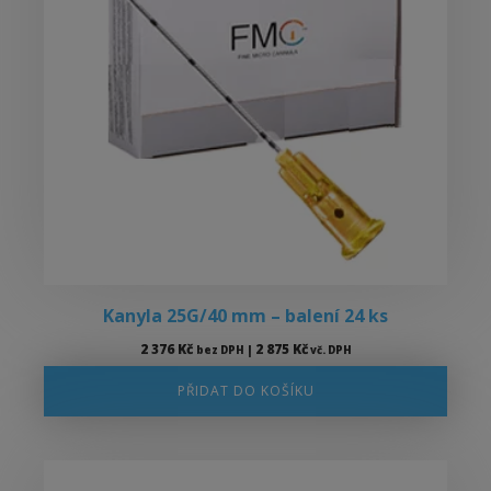
Kanyla 25G/40 mm – balení 24 ks
2 376
Kč
2 875
Kč
bez DPH |
vč. DPH
PŘIDAT DO KOŠÍKU