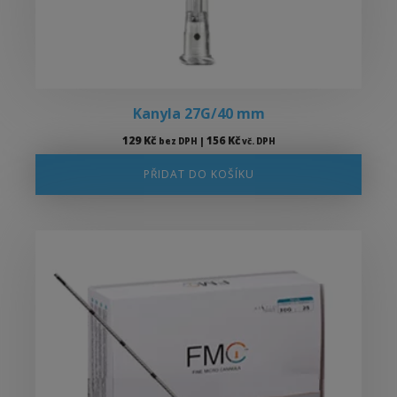
Kanyla 27G/40 mm
129
Kč
156
Kč
bez DPH |
vč. DPH
PŘIDAT DO KOŠÍKU