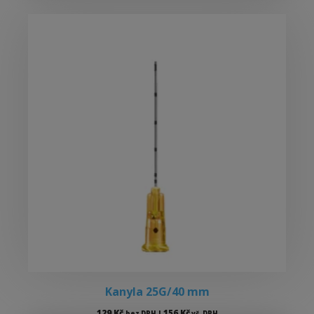
Kanyla 25G/40 mm
129
Kč
156
Kč
bez DPH |
vč. DPH