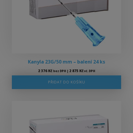
Kanyla 23G/50 mm – balení 24 ks
2 376
Kč
2 875
Kč
bez DPH |
vč. DPH
PŘIDAT DO KOŠÍKU