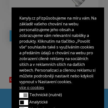
Kanyly.cz přizpůsobujeme na míru vám. Na
Kanyla 27G/40 mm – balení 24 ks
základě vašeho chování na webu
2 376
Kč
2 875
Kč
bez DPH |
vč. DPH
personalizujeme jeho obsah a
zobrazujeme vám relevantní nabídky a
PŘIDAT DO KOŠÍKU
produkty. Kliknutím na tlačítko „Povolit
vše“ souhlasíte také s využíváním cookies
a předáním údajů o chování na webu pro
zobrazení cílené reklamy na sociálních
sítích a v reklamních sítích na dalších
webech. Personalizaci a cílenou reklamu si
můžete podrobněji nastavit nebo kdykoli
vypnout v Nastavení cookies.
více o cookies
Technické (nutné)
Všeobecné obchodní podmínky
Technické (nutné)
Ochrana osobních údajů
Analytické
Analytické
Reklamační řád