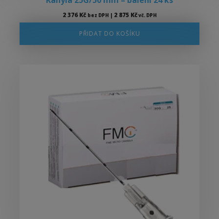
Kanyla 25G/50 mm – balení 24 ks
2 376
Kč
2 875
Kč
bez DPH |
vč. DPH
PŘIDAT DO KOŠÍKU