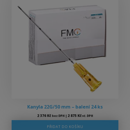
Kanyla 22G/50 mm – balení 24 ks
2 376
Kč
2 875
Kč
bez DPH |
vč. DPH
PŘIDAT DO KOŠÍKU