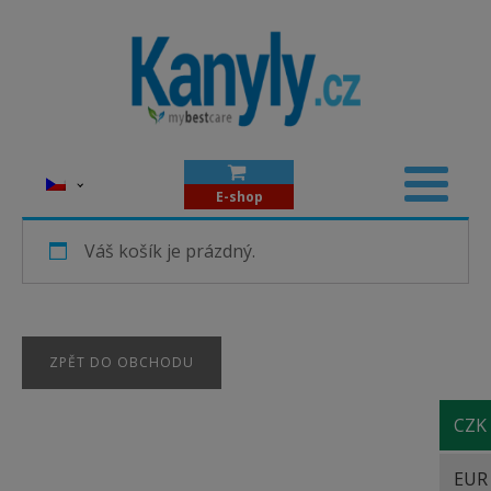
E-shop
Váš košík je prázdný.
ZPĚT DO OBCHODU
CZK
EUR