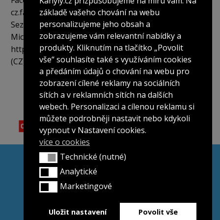
Facebook:
https://cs-
Kanyly.cz přizpůsobujeme na míru vám. Na
cz.facebook.com/policies/cookies/
základě vašeho chování na webu
personalizujeme jeho obsah a
Seznam.cz:
Behaviorální reklama
zobrazujeme vám relevantní nabídky a
Microsoft Cookies průvodce:
produkty. Kliknutím na tlačítko „Povolit
http://support.microsoft.com/gp/cookies/cs
vše“ souhlasíte také s využíváním cookies
(CZ)
http://www.aboutcookies.org/
(EN)
a předáním údajů o chování na webu pro
zobrazení cílené reklamy na sociálních
sítích a v reklamních sítích na dalších
webech. Personalizaci a cílenou reklamu si
můžete podrobněji nastavit nebo kdykoli
vypnout v Nastavení cookies.
více o cookies
Technické (nutné)
Všeobecné obchodní podmínky
Technické (nutné)
Ochrana osobních údajů
Analytické
Analytické
Reklamační řád
Marketingové
Marketingové
Můj účet
Kontakt
Uložit nastavení
Povolit vše