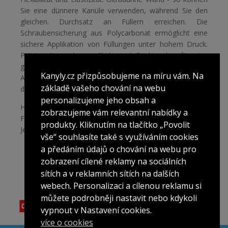
Sie eine dünnere Kanüle verwenden, während Sie den
gleichen. Durchsatz an Füllern erreichen. Die
Schraubensicherung aus Polycarbonat ermöglicht eine
sichere Applikation von Füllungen unter hohem Druck.
Präzise Anwendung - Skala und Punktsucher für eine
genauere Anwendung. Zertifiziert für eine sichere
Kanyly.cz přizpůsobujeme na míru vám. Na
Anwendung.
CE 0476
und
ISO 13485:2003
Zertifikat für
základě vašeho chování na webu
die Verwendung von Medizinprodukten.
personalizujeme jeho obsah a
Hersteller: FEEL TECH CO.,Ltd., 3,4 Floor, Standard
zobrazujeme vám relevantní nabídky a
Factory 2-dong, 15,Jayumuyeok2-gil, Gunsan-si,
produkty. Kliknutím na tlačítko „Povolit
Jeollabuk-do, Korea
vše“ souhlasíte také s využíváním cookies
a předáním údajů o chování na webu pro
zobrazení cílené reklamy na sociálních
sítích a v reklamních sítích na dalších
webech. Personalizaci a cílenou reklamu si
můžete podrobněji nastavit nebo kdykoli
vypnout v Nastavení cookies.
více o cookies