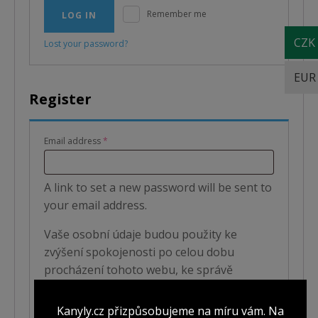
Remember me
LOG IN
CZK
Lost your password?
EUR
Register
Required
Email address
*
A link to set a new password will be sent to
your email address.
Vaše osobní údaje budou použity ke
zvýšení spokojenosti po celou dobu
procházení tohoto webu, ke správě
přístupu do vašeho účtu a k dalším účelům
popsaným na stránce
privacy policy
.
Kanyly.cz přizpůsobujeme na míru vám. Na