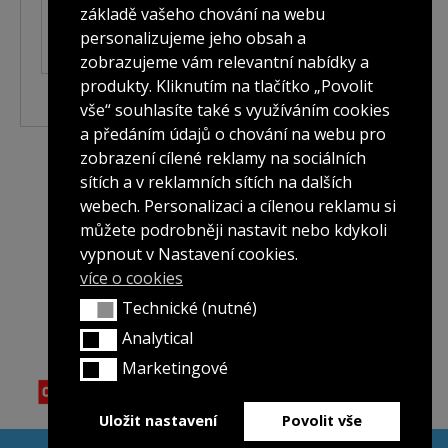
základě vašeho chování na webu
REGISTER
personalizujeme jeho obsah a
zobrazujeme vám relevantní nabídky a
Alternative:
produkty. Kliknutím na tlačítko „Povolit
vše“ souhlasíte také s využíváním cookies
a předáním údajů o chování na webu pro
zobrazení cílené reklamy na sociálních
sítích a v reklamních sítích na dalších
webech. Personalizaci a cílenou reklamu si
můžete podrobněji nastavit nebo kdykoli
vypnout v Nastavení cookies.
více o cookies
Technické (nutné)
Technické (nutné)
Analytical
Analytical
Marketingové
Marketingové
Uložit nastavení
Povolit vše