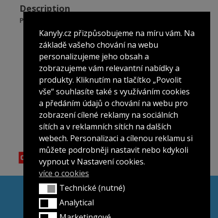
mm,
Description
100
Properties:
Ks
Kanyly.cz přizpůsobujeme na míru vám. Na
quantity
raw material: stainless steel, polypropylene
základě vašeho chování na webu
quantity in package: 100 pieces
personalizujeme jeho obsah a
unit blister pack
zobrazujeme vám relevantní nabídky a
many sizes
produkty. Kliknutím na tlačítko „Povolit
vše“ souhlasíte také s využíváním cookies
a předáním údajů o chování na webu pro
zobrazení cílené reklamy na sociálních
sítích a v reklamních sítích na dalších
webech. Personalizaci a cílenou reklamu si
můžete podrobněji nastavit nebo kdykoli
vypnout v Nastavení cookies.
více o cookies
Technické (nutné)
General Terms and Conditions
Technické (nutné)
Protection of personal data
Analytical
Analytical
Complaints Procedure
Marketingové