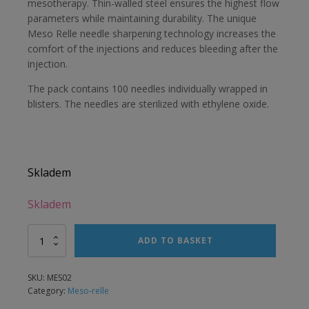
mesotherapy. Thin-walled steel ensures the highest flow
parameters while maintaining durability. The unique
Meso Relle needle sharpening technology increases the
comfort of the injections and reduces bleeding after the
injection.
The pack contains 100 needles individually wrapped in
blisters. The needles are sterilized with ethylene oxide.
Skladem
Skladem
Alternative:
Meso-
ADD TO BASKET
Relle
31G
(0,26)
SKU:
MES02
x
Category:
Meso-relle
4