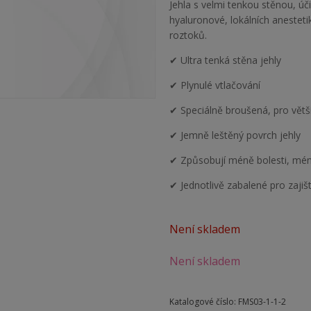
Jehla s velmi tenkou stěnou, úč
hyaluronové, lokálních anesteti
roztoků.
✔ Ultra tenká stěna jehly
✔ Plynulé vtlačování
✔ Speciálně broušená, pro větš
✔ Jemně leštěný povrch jehly
✔ Způsobují méně bolesti, mén
✔ Jednotlivě zabalené pro zajišt
Není skladem
Není skladem
Katalogové číslo:
FMS03-1-1-2