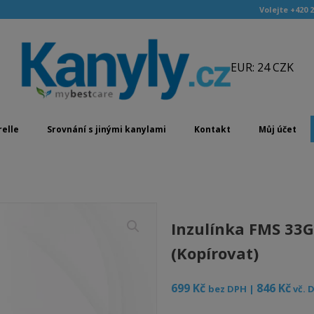
Volejte +420 2
EUR: 24 CZK
elle
Srovnání s jinými kanylami
Kontakt
Můj účet
Inzulínka FMS 33G
(Kopírovat)
699
Kč
846
Kč
bez DPH |
vč. 