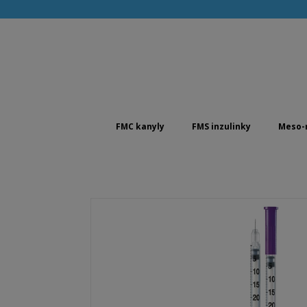
FMC kanyly
FMS inzulinky
Meso-r