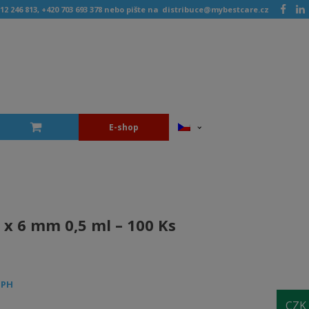
12 246 813, +420 703 693 378 nebo pište na
distribuce@mybestcare.cz
E-shop
 x 6 mm 0,5 ml – 100 Ks
DPH
CZK