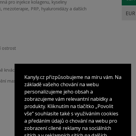
inná pro injekce kolagenu, kyseliny
k, mezoterapie, PRP, hyaluronidázy a dalších
EUR
í ostrost
ě krvácení a méně známek po injekci
Kanyly.cz přizpůsobujeme na míru vám. Na
ění maximální sterility
základě vašeho chování na webu
personalizujeme jeho obsah a
zobrazujeme vám relevantní nabídky a
produkty. Kliknutím na tlačítko „Povolit
vše“ souhlasíte také s využíváním cookies
a předáním údajů o chování na webu pro
zobrazení cílené reklamy na sociálních
sítích a v reklamních sítích na dalších