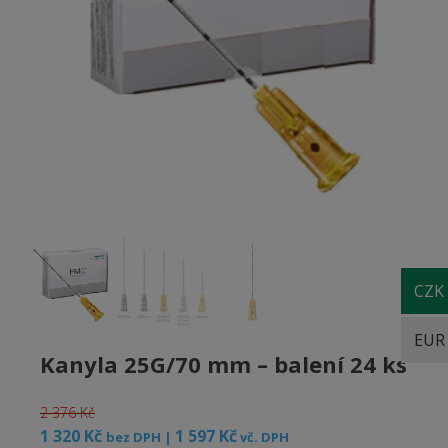
CZK
EUR
Kanyla 25G/70 mm – balení 24 ks
2 376
Kč
Původní
Aktuální
1 320
Kč
1 597
Kč
bez DPH |
vč. DPH