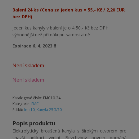
cena
cena
Balení 24 ks (Cena za jeden kus = 55,- Kč / 2,20 EUR
byla:
je:
bez DPH)
2
1
376 Kč.
320 Kč.
Jeden kus kanyly v balení je o 4,50,- Kč bez DPH
výhodnější než při nákupu samostatně.
Expirace 6. 4. 2023 !!
Není skladem
Není skladem
Katalogové číslo:
FMC10-24
Kategorie:
FMC
Štítků:
fmc10
,
Kanyla 25G/70
Popis produktu
Elektrolyticky broušená kanyla s širokým otvorem pro
snazší aplikaci výplní. Bezchybný povrch pomáhá