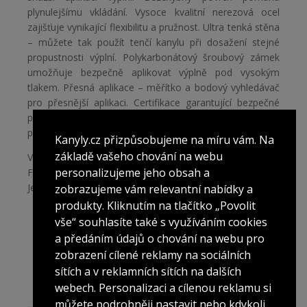
plynulejšímu vkládání. Vysoce kvalitní nerezová ocel
zajišťuje vynikající flexibilitu a pružnost. Ultra tenká stěna
– můžete tak použít tenčí kanylu při dosažení stejné
propustnosti výplní. Polykarbonátový šroubový zámek
umožňuje bezpečně aplikovat výplně pod vysokým
tlakem. Přesná aplikace – měřítko a bodový vyhledávač
pro přesnější aplikaci. Certifikace garantující bezpečné
použití –
CE 0476
a
ISO 13485:2003
splňující podmínky
pro lékařské užití.
Kanyly.cz přizpůsobujeme na míru vám. Na
základě vašeho chování na webu
Výrobce: FEEL TECH CO.,Ltd., 3,4 Floor, Standard
personalizujeme jeho obsah a
Factory 2-dong, 15,Jayumuyeok2-gil, Gunsan-si,
Jeollabuk-do, Korea
zobrazujeme vám relevantní nabídky a
produkty. Kliknutím na tlačítko „Povolit
vše“ souhlasíte také s využíváním cookies
a předáním údajů o chování na webu pro
zobrazení cílené reklamy na sociálních
sítích a v reklamních sítích na dalších
webech. Personalizaci a cílenou reklamu si
můžete podrobněji nastavit nebo kdykoli