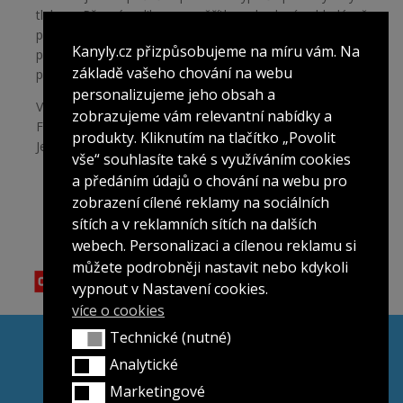
tlakem. Přesná aplikace – měřítko a bodový vyhledávač
pro přesnější aplikaci. Certifikace garantující bezpečné
Kanyly.cz přizpůsobujeme na míru vám. Na
použití –
CE 0476
a
ISO 13485:2003
splňující podmínky
základě vašeho chování na webu
pro lékařské užití.
personalizujeme jeho obsah a
Výrobce: FEEL TECH CO.,Ltd., 3,4 Floor, Standard
zobrazujeme vám relevantní nabídky a
Factory 2-dong, 15,Jayumuyeok2-gil, Gunsan-si,
produkty. Kliknutím na tlačítko „Povolit
Jeollabuk-do, Korea
vše“ souhlasíte také s využíváním cookies
a předáním údajů o chování na webu pro
zobrazení cílené reklamy na sociálních
sítích a v reklamních sítích na dalších
webech. Personalizaci a cílenou reklamu si
můžete podrobněji nastavit nebo kdykoli
vypnout v Nastavení cookies.
více o cookies
Technické (nutné)
Všeobecné obchodní podmínky
Technické (nutné)
Ochrana osobních údajů
Analytické
Analytické
Reklamační řád
Marketingové
Marketingové