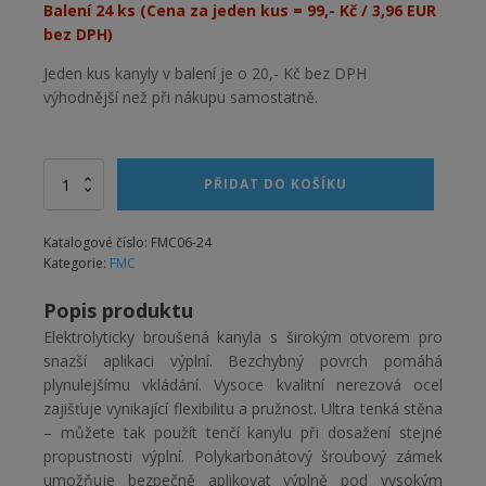
Balení 24 ks (Cena za jeden kus = 99,- Kč / 3,96 EUR
bez DPH)
Jeden kus kanyly v balení je o 20,- Kč bez DPH
výhodnější než při nákupu samostatně.
Alternative:
Kanyla
PŘIDAT DO KOŠÍKU
25G/50
mm
-
Katalogové číslo:
FMC06-24
balení
Kategorie:
FMC
24
ks
Popis produktu
množství
Elektrolyticky broušená kanyla s širokým otvorem pro
snazší aplikaci výplní. Bezchybný povrch pomáhá
plynulejšímu vkládání. Vysoce kvalitní nerezová ocel
zajišťuje vynikající flexibilitu a pružnost. Ultra tenká stěna
– můžete tak použít tenčí kanylu při dosažení stejné
propustnosti výplní. Polykarbonátový šroubový zámek
umožňuje bezpečně aplikovat výplně pod vysokým