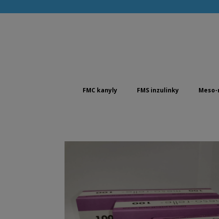
FMC kanyly
FMS inzulinky
Meso-r