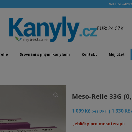
Volejte +420 2
EUR: 24 CZK
elle
Srovnání s jinými kanylami
Kontakt
Můj účet
Meso-Relle 33G (0,
1 099
Kč
1 330
Kč
bez DPH |
Jehličky pro mesoterapii