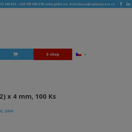
12 246 813, +420 703 693 378 nebo pište na
distribuce@mybestcare.cz
E-shop
2) x 4 mm, 100 Ks
vč. DPH