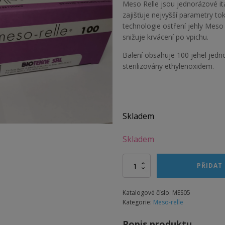
Meso Relle jsou jednorázové it
zajišťuje nejvyšší parametry tok
technologie ostření jehly Meso
snižuje krvácení po vpichu.
Balení obsahuje 100 jehel jednot
sterilizovány ethylenoxidem.
Skladem
Skladem
Alternative:
Meso-
PŘIDAT
Relle
33G
(0,2)
Katalogové číslo:
MES05
x
Kategorie:
Meso-relle
4
mm,
Popis produktu