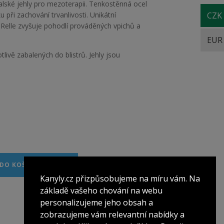
alské jehly pro mezoterapii. Tenkostěnná ocel
u při zachování trvanlivosti. Unikátní
CZK
 Relle zvyšuje pohodlí prováděných vpichů a
EUR
livě zabalených do blistrů. Jehly jsou
 DO KOŠÍKU
Kanyly.cz přizpůsobujeme na míru vám. Na
základě vašeho chování na webu
personalizujeme jeho obsah a
zobrazujeme vám relevantní nabídky a